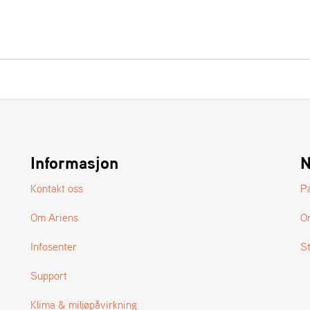
Informasjon
N
Kontakt oss
P
Om Ariens
O
Infosenter
S
Support
Klima & miljøpåvirkning