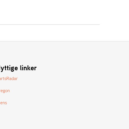
yttige linker
artsRadar
regon
tens