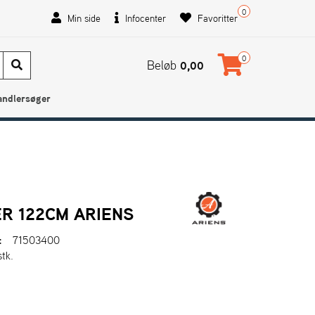
0
Min side
Infocenter
Favoritter
0
Beløb
0,00
andlersøger
R 122CM ARIENS
:
71503400
stk.