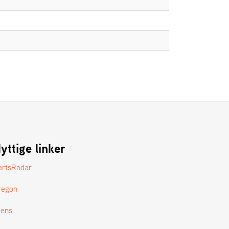
yttige linker
artsRadar
regon
tens