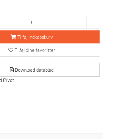
+
Tilføj indkøbskurv
Tilføj dine favoritter
Download datablad
d Pivot