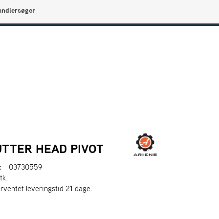
andlersøger
0
Min side
Infocenter
Favoritter
TTER HEAD PIVOT
:
03730559
tk.
orventet leveringstid 21 dage.