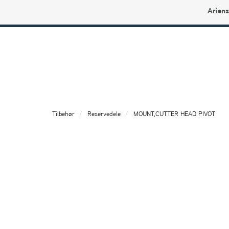
Ariens
Ariens profilbutikk
Tilbehør
Reservedele
MOUNT,CUTTER HEAD PIVOT