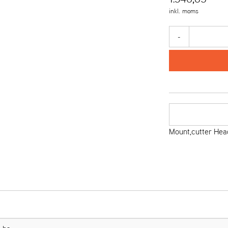
inkl. moms
-
Mount,cutter Hea