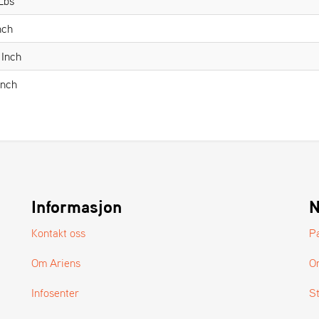
 Lbs
nch
 Inch
Inch
Informasjon
N
Kontakt oss
P
Om Ariens
O
Infosenter
S