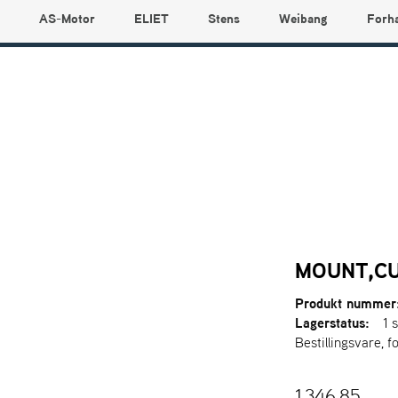
AS-Motor
ELIET
Stens
Weibang
Forh
MOUNT,CU
Produkt nummer
Lagerstatus:
1 s
Bestillingsvare, f
1.346,85