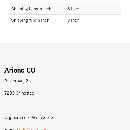
Shipping Length Inch
6 Inch
S
Shipping Width Inch
8 Inch
T
E
N
S
W
E
I
Ariens CO
B
A
Baldersvej 2
N
G
7200 Grindsted
F
O
Org.nummer: 987 173 513
R
H
E-post:
info@ariens.no