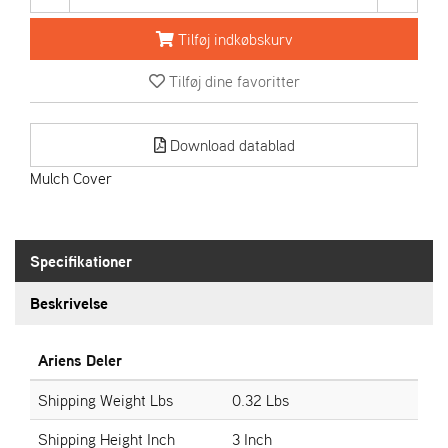
R
I
Tilføj indkøbskurv
E
N
Tilføj dine favoritter
S
Download datablad
A
S
Mulch Cover
-
M
O
T
Specifikationer
O
R
Beskrivelse
E
Ariens Deler
L
I
Shipping Weight Lbs
0.32 Lbs
E
T
Shipping Height Inch
3 Inch