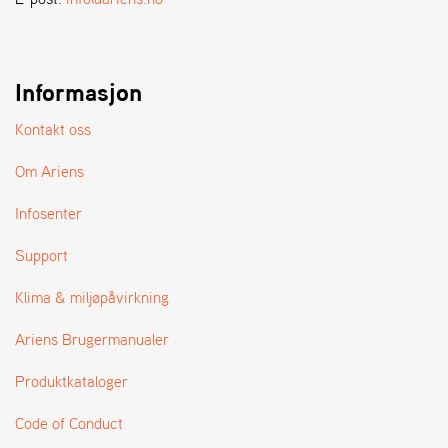
A
N
D
L
E
Informasjon
R
S
Kontakt oss
Ø
G
Om Ariens
E
R
Infosenter
Support
Klima & miljøpåvirkning
Ariens Brugermanualer
Produktkataloger
Code of Conduct