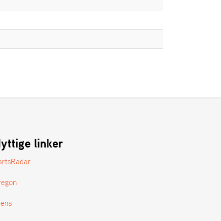
yttige linker
artsRadar
regon
tens