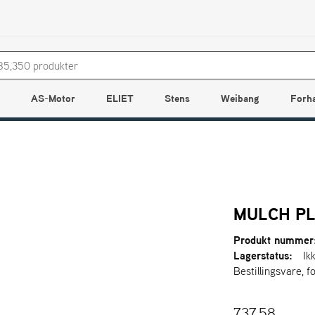
AS-Motor
ELIET
Stens
Weibang
Forh
MULCH P
Produkt nummer
Lagerstatus:
Ik
Bestillingsvare, f
737,58