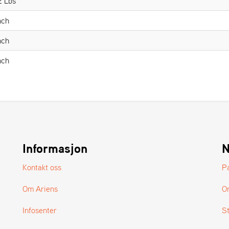
2 Lbs
nch
nch
nch
Informasjon
N
Kontakt oss
P
Om Ariens
O
Infosenter
S