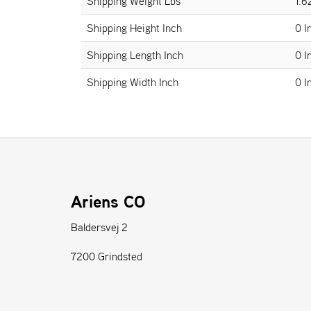
Shipping Weight Lbs
1.6
Shipping Height Inch
0 I
Shipping Length Inch
0 I
Shipping Width Inch
0 I
Ariens CO
Baldersvej 2
7200 Grindsted