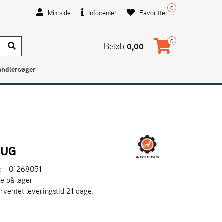
0
Min side
Infocenter
Favoritter
0
Beløb
0,00
andlersøger
LUG
:
01268051
ke på lager
orventet leveringstid 21 dage.