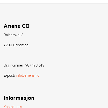
A
N
D
L
E
Ariens CO
R
S
Ø
Baldersvej 2
G
E
7200 Grindsted
R
Org.nummer: 987 173 513
E-post:
info@ariens.no
Informasjon
Kontakt oss