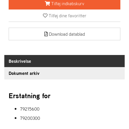
Tilføj indkøbskurv
S
Tilføj dine favoritter
T
E
N
Download datablad
S
W
Beskrivelse
E
I
B
Dokument arkiv
A
N
G
Erstatning for
F
79215600
O
79200300
R
H