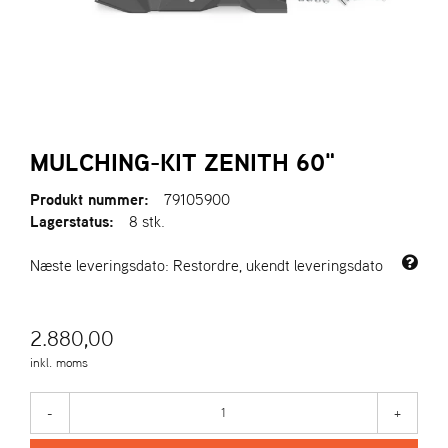
R
I
E
N
S
A
MULCHING-KIT ZENITH 60"
S
-
Produkt nummer:
79105900
M
Lagerstatus:
8 stk.
O
T
Næste leveringsdato: Restordre, ukendt leveringsdato
O
R
2.880,00
E
inkl. moms
L
I
E
-
+
T