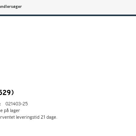
andlersøger
0
Min side
Infocenter
Favoritter
529)
:
021403-25
ke på lager
orventet leveringstid 21 dage.