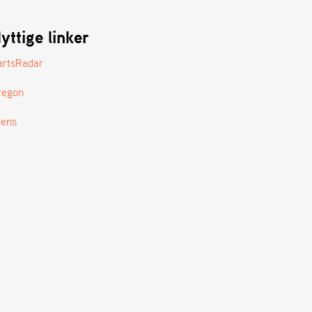
yttige linker
artsRadar
regon
tens