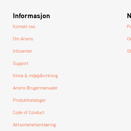
Informasjon
N
Kontakt oss
P
Om Ariens
O
Infosenter
S
Support
Klima & miljøpåvirkning
Ariens Brugermanualer
Produktkataloger
Code of Conduct
Aktsomehetserklæring