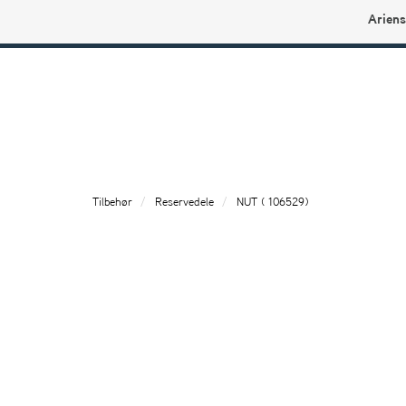
Ariens
Ariens profilbutikk
Tilbehør
Reservedele
NUT ( 106529)