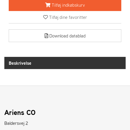
R
Tilføj indkøbskurv
I
E
Tilføj dine favoritter
N
S
Download datablad
A
S
-
M
Beskrivelse
O
T
O
R
E
L
Ariens CO
I
E
Baldersvej 2
T