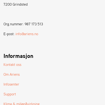
7200 Grindsted
S
T
E
Org.nummer: 987 173 513
N
S
E-post:
info@ariens.no
W
E
Informasjon
I
B
A
Kontakt oss
N
G
Om Ariens
Infosenter
F
O
Support
R
H
Klima & miljøpåvirkning