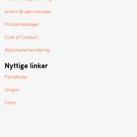
A
N
Ariens Brugermanualer
D
L
Produktkataloger
E
R
S
Code of Conduct
Ø
G
Aktsomehetserklæring
E
R
Nyttige linker
PartsRadar
Oregon
Stens