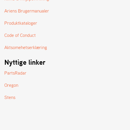
A
N
Ariens Brugermanualer
D
L
Produktkataloger
E
R
S
Code of Conduct
Ø
G
Aktsomehetserklæring
E
R
Nyttige linker
PartsRadar
Oregon
Stens