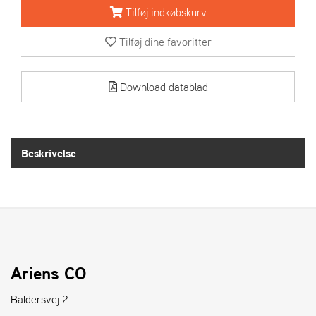
R
Tilføj indkøbskurv
I
E
Tilføj dine favoritter
N
S
Download datablad
A
S
-
M
Beskrivelse
O
T
O
R
E
L
Ariens CO
I
E
Baldersvej 2
T