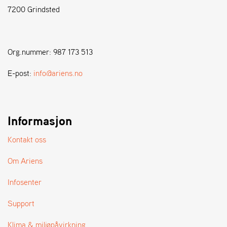
7200 Grindsted
S
T
E
Org.nummer: 987 173 513
N
S
E-post:
info@ariens.no
W
E
Informasjon
I
B
A
Kontakt oss
N
G
Om Ariens
Infosenter
F
O
Support
R
H
Klima & miljøpåvirkning