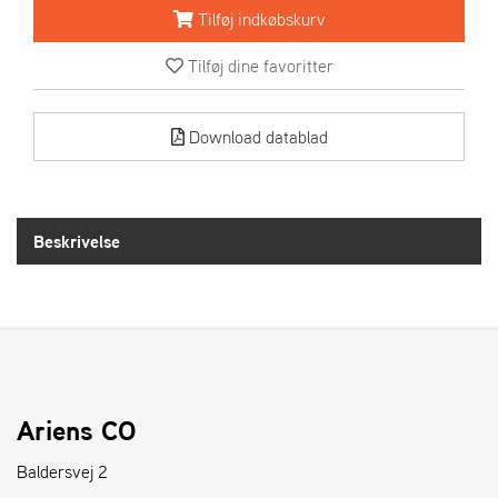
R
Tilføj indkøbskurv
I
E
Tilføj dine favoritter
N
S
Download datablad
A
S
-
M
Beskrivelse
O
T
O
R
E
L
Ariens CO
I
E
Baldersvej 2
T