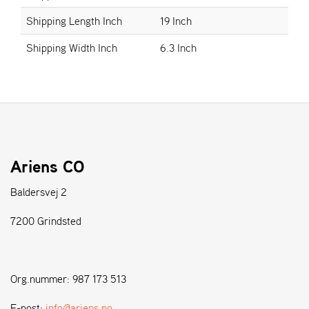
Shipping Length Inch
19 Inch
S
Shipping Width Inch
6.3 Inch
T
E
N
S
W
E
I
Ariens CO
B
A
Baldersvej 2
N
G
7200 Grindsted
F
O
Org.nummer: 987 173 513
R
H
E-post:
info@ariens.no