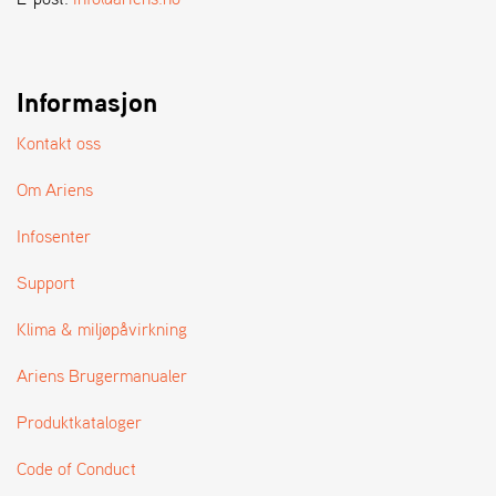
A
N
D
L
E
Informasjon
R
S
Kontakt oss
Ø
G
Om Ariens
E
R
Infosenter
Support
Klima & miljøpåvirkning
Ariens Brugermanualer
Produktkataloger
Code of Conduct