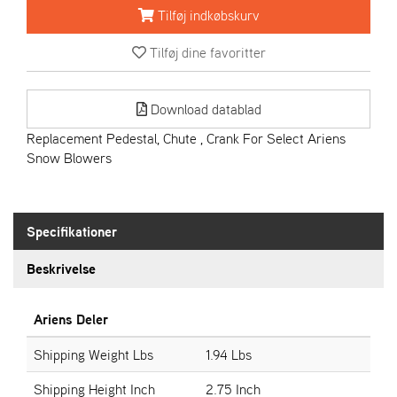
R
Tilføj indkøbskurv
I
E
Tilføj dine favoritter
N
S
Download datablad
A
Replacement Pedestal, Chute , Crank For Select Ariens
S
Snow Blowers
-
M
O
T
Specifikationer
O
R
Beskrivelse
E
Ariens Deler
L
I
Shipping Weight Lbs
1.94 Lbs
E
T
Shipping Height Inch
2.75 Inch