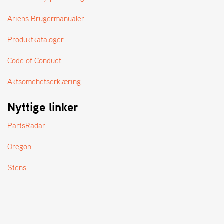
A
N
Ariens Brugermanualer
D
L
Produktkataloger
E
R
S
Code of Conduct
Ø
G
Aktsomehetserklæring
E
R
Nyttige linker
PartsRadar
Oregon
Stens