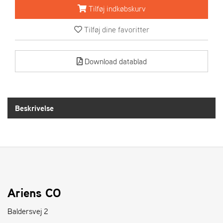
R
Tilføj indkøbskurv
I
E
Tilføj dine favoritter
N
S
Download datablad
A
S
-
M
Beskrivelse
O
T
O
R
E
L
Ariens CO
I
E
Baldersvej 2
T