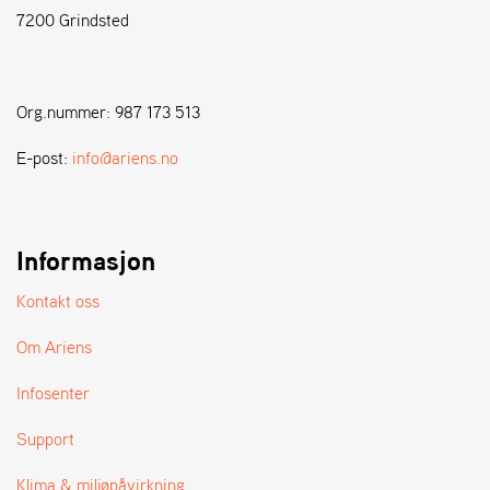
7200 Grindsted
S
T
E
Org.nummer: 987 173 513
N
S
E-post:
info@ariens.no
W
E
Informasjon
I
B
A
Kontakt oss
N
G
Om Ariens
Infosenter
F
O
Support
R
H
Klima & miljøpåvirkning