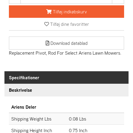
R
I
Tilføj indkøbskurv
E
N
Tilføj dine favoritter
S
Download datablad
A
S
Replacement Pivot, Rod For Select Ariens Lawn Mowers.
-
M
O
T
Specifikationer
O
R
Beskrivelse
E
Ariens Deler
L
I
Shipping Weight Lbs
0.08 Lbs
E
T
Shipping Height Inch
0.75 Inch