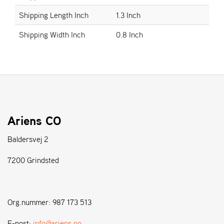
Shipping Length Inch
1.3 Inch
S
Shipping Width Inch
0.8 Inch
T
E
N
S
W
E
I
Ariens CO
B
A
Baldersvej 2
N
G
7200 Grindsted
F
O
Org.nummer: 987 173 513
R
H
E-post:
info@ariens.no