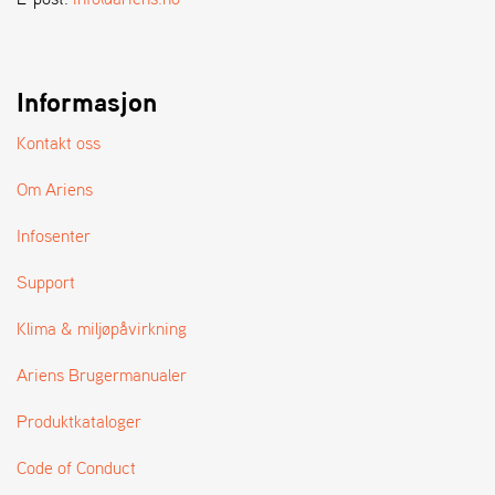
A
N
D
L
E
Informasjon
R
S
Kontakt oss
Ø
G
Om Ariens
E
R
Infosenter
Support
Klima & miljøpåvirkning
Ariens Brugermanualer
Produktkataloger
Code of Conduct