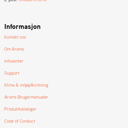
A
N
D
L
E
Informasjon
R
S
Kontakt oss
Ø
G
Om Ariens
E
R
Infosenter
Support
Klima & miljøpåvirkning
Ariens Brugermanualer
Produktkataloger
Code of Conduct