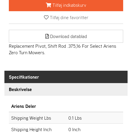
R
Tilføj indkøbskurv
I
E
Tilføj dine favoritter
N
S
Download datablad
A
Replacement Pivot, Shift Rod .375,16 For Select Ariens
S
Zero Turn Mowers.
-
M
O
T
Specifikationer
O
R
Beskrivelse
E
Ariens Deler
L
I
Shipping Weight Lbs
0.1 Lbs
E
T
Shipping Height Inch
0 Inch