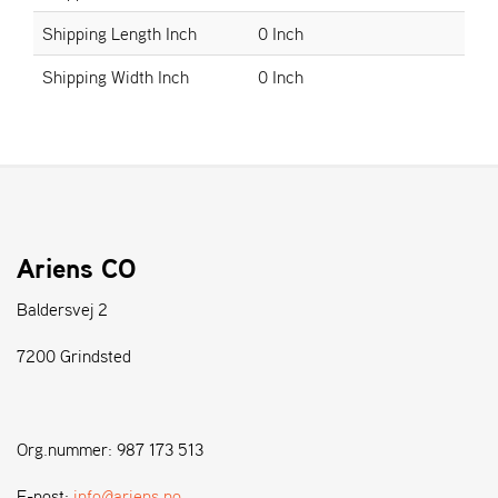
Shipping Length Inch
0 Inch
S
Shipping Width Inch
0 Inch
T
E
N
S
W
E
I
Ariens CO
B
A
Baldersvej 2
N
G
7200 Grindsted
F
O
Org.nummer: 987 173 513
R
H
E-post:
info@ariens.no