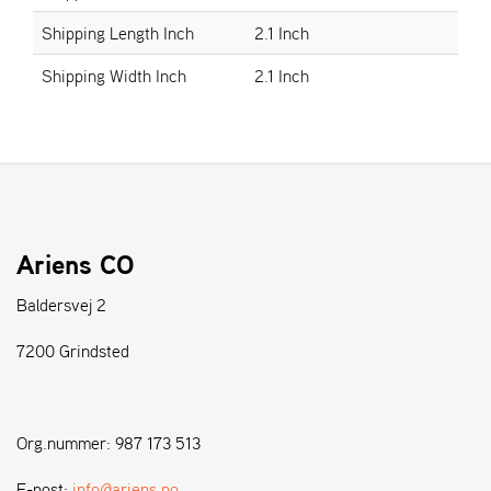
Shipping Length Inch
2.1 Inch
S
Shipping Width Inch
2.1 Inch
T
E
N
S
W
E
I
Ariens CO
B
A
Baldersvej 2
N
G
7200 Grindsted
F
O
Org.nummer: 987 173 513
R
H
E-post:
info@ariens.no