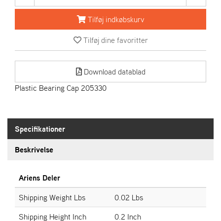
R
I
Tilføj indkøbskurv
E
N
Tilføj dine favoritter
S
Download datablad
A
S
Plastic Bearing Cap 205330
-
M
O
T
Specifikationer
O
R
Beskrivelse
E
Ariens Deler
L
I
Shipping Weight Lbs
0.02 Lbs
E
T
Shipping Height Inch
0.2 Inch