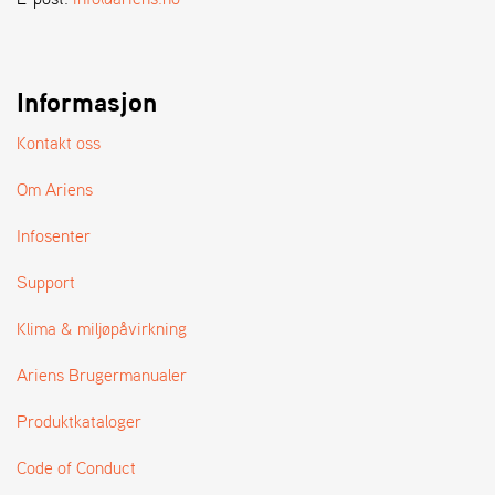
A
N
D
L
E
Informasjon
R
S
Kontakt oss
Ø
G
Om Ariens
E
R
Infosenter
Support
Klima & miljøpåvirkning
Ariens Brugermanualer
Produktkataloger
Code of Conduct