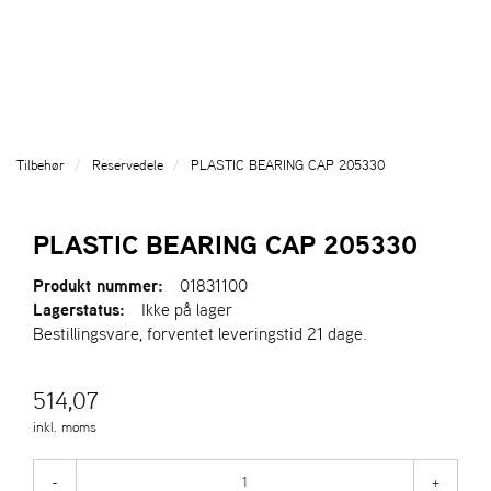
l
l
g
e
e
g
T
n
n
l
I
a
a
e
L
v
v
n
B
i
i
a
A
g
g
v
G
Tilbehør
Reservedele
PLASTIC BEARING CAP 205330
a
a
E
i
T
t
t
g
I
i
i
a
PLASTIC BEARING CAP 205330
L
o
o
t
F
n
n
i
Produkt nummer:
01831100
O
o
Lagerstatus:
Ikke på lager
R
n
Bestillingsvare, forventet leveringstid 21 dage.
S
I
D
514,07
E
N
inkl. moms
A
-
+