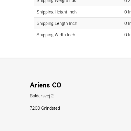
Shipping Weight Lbs
0.2
Shipping Height Inch
0 I
Shipping Length Inch
0 I
Shipping Width Inch
0 I
Ariens CO
Baldersvej 2
7200 Grindsted