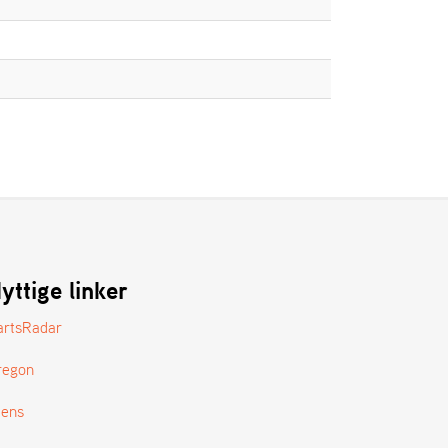
yttige linker
artsRadar
regon
tens