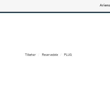
Ariens
Ariens profilbutikk
Tilbehør
Reservedele
PLUG