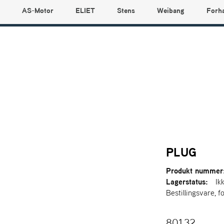
AS-Motor
ELIET
Stens
Weibang
Forh
PLUG
Produkt nummer
Lagerstatus:
Ik
Bestillingsvare, f
801,32