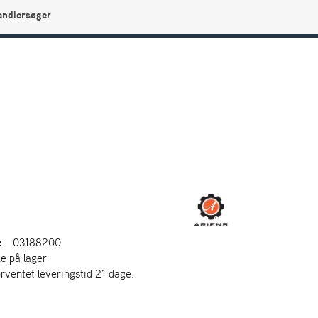
andlersøger
0
Min side
Infocenter
Favoritter
:
03188200
ke på lager
orventet leveringstid 21 dage.