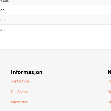
4 Lbs
nch
nch
nch
Informasjon
N
Kontakt oss
P
Om Ariens
O
Infosenter
S