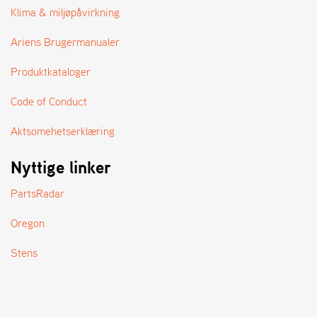
A
Klima & miljøpåvirkning
N
D
Ariens Brugermanualer
L
E
Produktkataloger
R
S
Ø
Code of Conduct
G
E
Aktsomehetserklæring
R
Nyttige linker
PartsRadar
Oregon
Stens