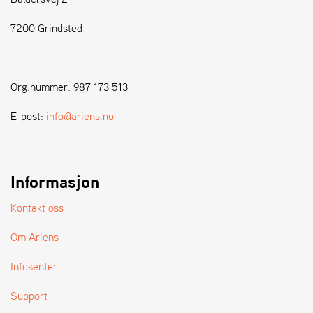
7200 Grindsted
S
T
E
N
Org.nummer: 987 173 513
S
E-post:
info@ariens.no
W
E
I
B
Informasjon
A
N
Kontakt oss
G
Om Ariens
F
Infosenter
O
R
Support
H