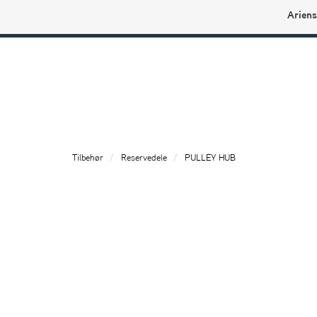
Ariens
Ariens profilbutikk
Tilbehør
Reservedele
PULLEY HUB