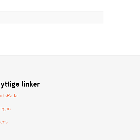
yttige linker
artsRadar
regon
tens