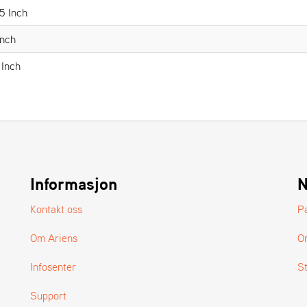
5 Inch
Inch
 Inch
Informasjon
N
Kontakt oss
P
Om Ariens
O
Infosenter
S
Support