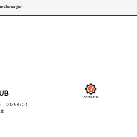
andlersøger
0
Min side
Infocenter
Favoritter
HUB
:
00268703
stk.