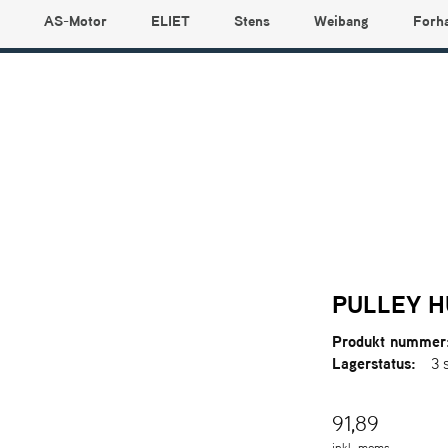
AS-Motor
ELIET
Stens
Weibang
Forh
PULLEY 
Produkt nummer
Lagerstatus:
3 
91,89
inkl. moms