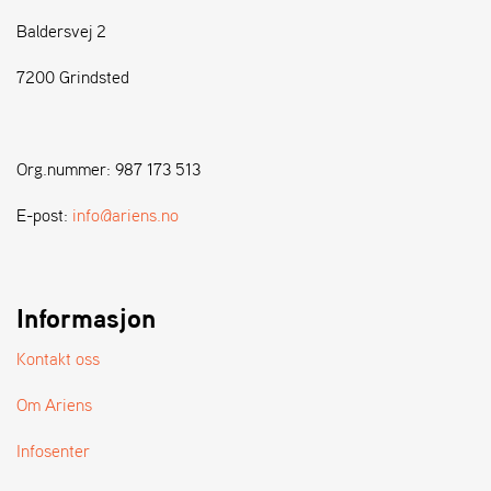
Baldersvej 2
S
T
7200 Grindsted
E
N
S
Org.nummer: 987 173 513
W
E-post:
info@ariens.no
E
I
B
A
Informasjon
N
G
Kontakt oss
Om Ariens
F
O
Infosenter
R
H