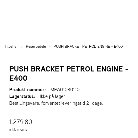
l
l
g
e
e
g
T
n
n
l
I
a
a
e
L
v
v
n
B
i
i
a
A
g
g
v
G
Tilbehør
Reservedele
PUSH BRACKET PETROL ENGINE - E400
a
a
E
i
T
t
t
g
I
i
i
a
PUSH BRACKET PETROL ENGINE -
L
o
o
t
F
E400
n
n
i
O
o
R
Produkt nummer:
MPA01080110
n
S
Lagerstatus:
Ikke på lager
I
Bestillingsvare, forventet leveringstid 21 dage.
D
E
N
1.279,80
inkl. moms
A