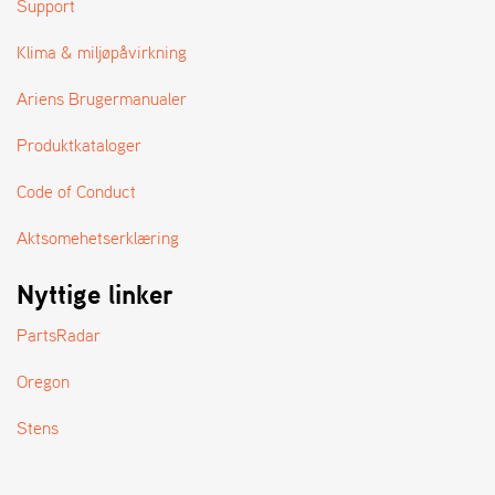
Support
A
N
D
Klima & miljøpåvirkning
L
E
Ariens Brugermanualer
R
S
Produktkataloger
Ø
G
Code of Conduct
E
R
Aktsomehetserklæring
Nyttige linker
PartsRadar
Oregon
Stens