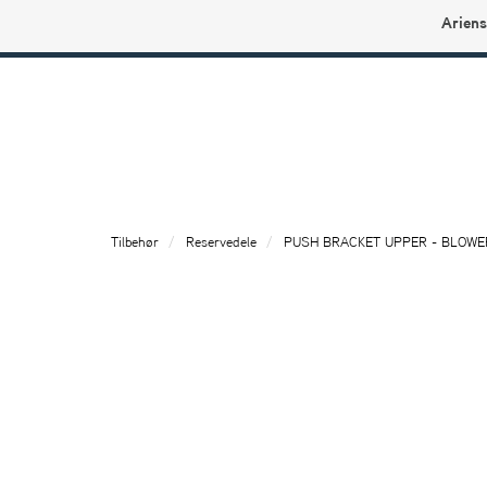
Ariens
Ariens profilbutikk
Tilbehør
Reservedele
PUSH BRACKET UPPER - BLOWE