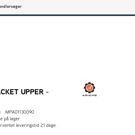
andlersøger
0
Min side
Infocenter
Favoritter
CKET UPPER -
:
MPA01130090
ke på lager
orventet leveringstid 21 dage.