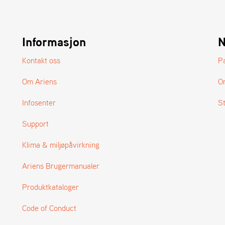
Informasjon
N
Kontakt oss
P
Om Ariens
O
Infosenter
S
Support
Klima & miljøpåvirkning
Ariens Brugermanualer
Produktkataloger
Code of Conduct