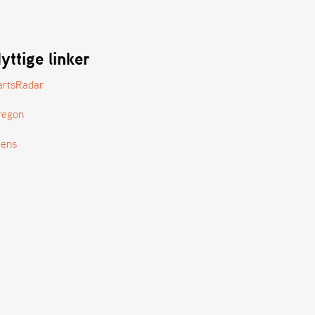
yttige linker
artsRadar
regon
tens