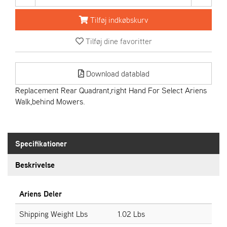
R
I
Tilføj indkøbskurv
E
N
Tilføj dine favoritter
S
Download datablad
A
S
Replacement Rear Quadrant,right Hand For Select Ariens
-
Walk,behind Mowers.
M
O
T
O
Specifikationer
R
Beskrivelse
E
L
Ariens Deler
I
E
Shipping Weight Lbs
1.02 Lbs
T