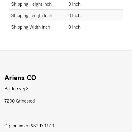
Shipping Height Inch
0 Inch
S
Shipping Length Inch
0 Inch
T
E
Shipping Width Inch
0 Inch
N
S
W
E
I
B
Ariens CO
A
N
Baldersvej 2
G
7200 Grindsted
F
O
R
Org.nummer: 987 173 513
H