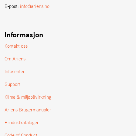
A
E-post:
info@ariens.no
N
D
L
E
R
Informasjon
S
Ø
Kontakt oss
G
E
Om Ariens
R
Infosenter
Support
Klima & miljøpåvirkning
Ariens Brugermanualer
Produktkataloger
Code of Conduct