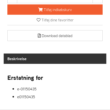
R
I
Tilføj indkøbskurv
E
N
Tilføj dine favoritter
S
Download datablad
A
S
-
M
O
Beskrivelse
T
O
R
Erstatning for
E
e-01150435
L
I
e01150435
E
T