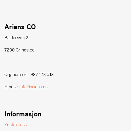
S
T
Ariens CO
E
N
S
Baldersvej 2
7200 Grindsted
W
E
I
B
Org.nummer: 987 173 513
A
N
E-post:
info@ariens.no
G
F
Informasjon
O
R
Kontakt oss
H