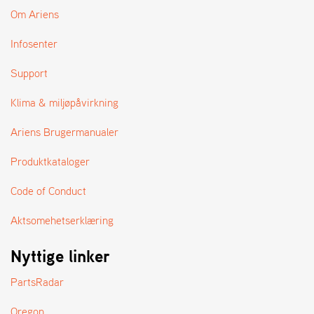
A
Om Ariens
N
D
Infosenter
L
E
R
Support
S
Ø
Klima & miljøpåvirkning
G
E
Ariens Brugermanualer
R
Produktkataloger
Code of Conduct
Aktsomehetserklæring
Nyttige linker
PartsRadar
Oregon