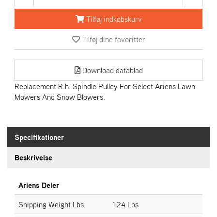
R
I
Tilføj indkøbskurv
E
N
Tilføj dine favoritter
S
Download datablad
A
S
Replacement R.h. Spindle Pulley For Select Ariens Lawn
-
Mowers And Snow Blowers.
M
O
T
O
Specifikationer
R
Beskrivelse
E
L
Ariens Deler
I
E
Shipping Weight Lbs
1.24 Lbs
T