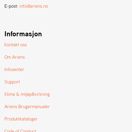
A
E-post:
info@ariens.no
N
D
L
E
R
Informasjon
S
Ø
Kontakt oss
G
E
Om Ariens
R
Infosenter
Support
Klima & miljøpåvirkning
Ariens Brugermanualer
Produktkataloger
Code of Conduct