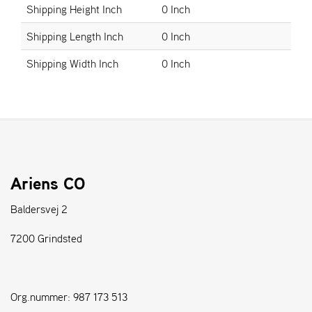
Shipping Height Inch
0 Inch
S
Shipping Length Inch
0 Inch
T
E
Shipping Width Inch
0 Inch
N
S
W
E
I
B
Ariens CO
A
N
Baldersvej 2
G
7200 Grindsted
F
O
R
Org.nummer: 987 173 513
H