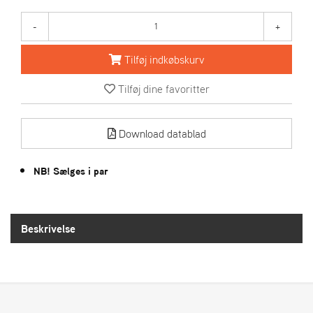
-
+
S
T
Tilføj indkøbskurv
E
N
S
Tilføj dine favoritter
Download datablad
W
E
I
NB! Sælges i par
B
A
N
G
Beskrivelse
F
O
R
H