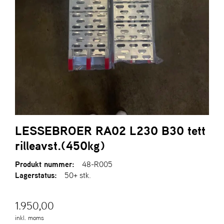
R
I
E
N
S
A
S
-
M
O
T
LESSEBROER RA02 L230 B30 tett
O
R
rilleavst.(450kg)
Produkt nummer:
48-R005
Lagerstatus:
50+ stk.
E
L
I
1.950,00
E
T
inkl. moms