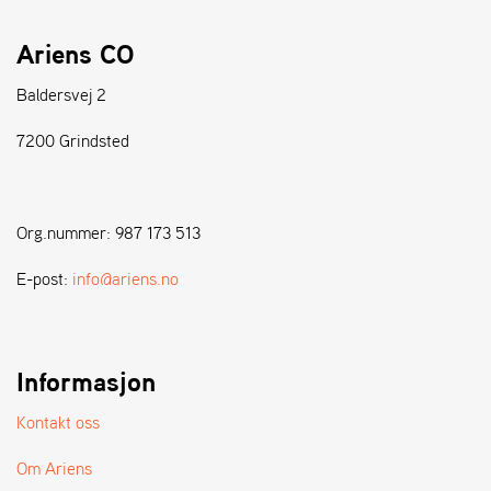
A
N
Ariens CO
D
L
E
Baldersvej 2
R
S
7200 Grindsted
Ø
G
E
R
Org.nummer: 987 173 513
E-post:
info@ariens.no
Informasjon
Kontakt oss
Om Ariens