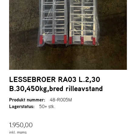
R
I
E
N
S
A
S
-
M
O
T
LESSEBROER RA03 L.2,30
O
R
B.30,450kg,bred rilleavstand
Produkt nummer:
48-R005M
Lagerstatus:
50+ stk.
E
L
I
1.950,00
E
T
inkl. moms