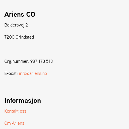
A
N
Ariens CO
D
L
E
Baldersvej 2
R
S
7200 Grindsted
Ø
G
E
R
Org.nummer: 987 173 513
E-post:
info@ariens.no
Informasjon
Kontakt oss
Om Ariens