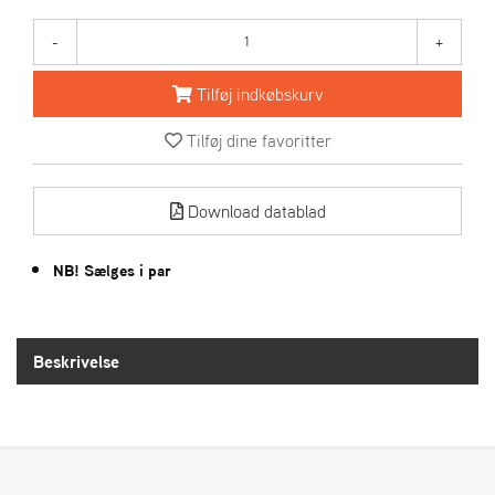
-
+
S
T
Tilføj indkøbskurv
E
N
S
Tilføj dine favoritter
Download datablad
W
E
I
NB! Sælges i par
B
A
N
G
Beskrivelse
F
O
R
H