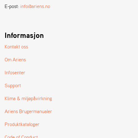
A
E-post:
info@ariens.no
N
D
L
E
R
Informasjon
S
Ø
Kontakt oss
G
E
Om Ariens
R
Infosenter
Support
Klima & miljøpåvirkning
Ariens Brugermanualer
Produktkataloger
Code of Conduct