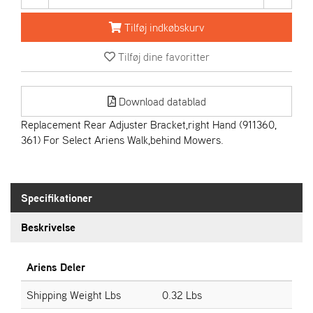
R
I
Tilføj indkøbskurv
E
N
Tilføj dine favoritter
S
Download datablad
A
S
Replacement Rear Adjuster Bracket,right Hand (911360,
-
361) For Select Ariens Walk,behind Mowers.
M
O
T
O
Specifikationer
R
Beskrivelse
E
L
Ariens Deler
I
E
Shipping Weight Lbs
0.32 Lbs
T