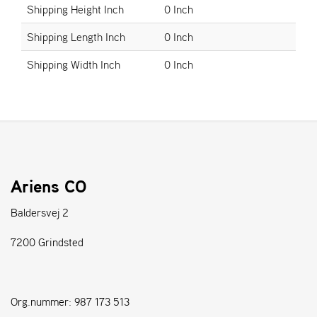
Shipping Height Inch
0 Inch
S
Shipping Length Inch
0 Inch
T
E
Shipping Width Inch
0 Inch
N
S
W
E
I
B
Ariens CO
A
N
Baldersvej 2
G
7200 Grindsted
F
O
R
Org.nummer: 987 173 513
H