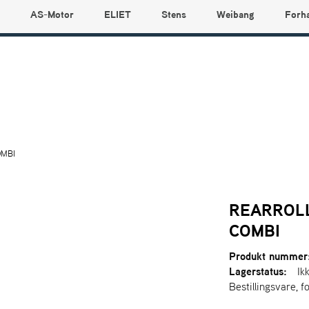
AS-Motor
ELIET
Stens
Weibang
Forh
OMBI
REARROLL
COMBI
Produkt nummer
Lagerstatus:
Ik
Bestillingsvare, f