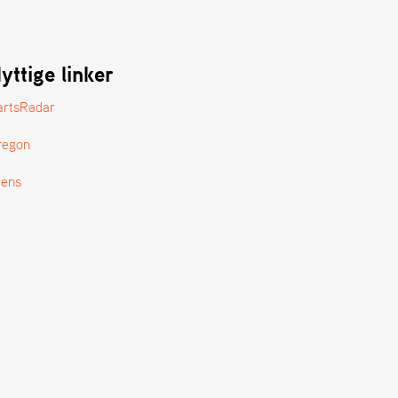
yttige linker
artsRadar
regon
tens