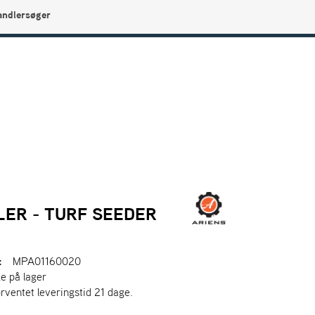
andlersøger
0
Min side
Infocenter
Favoritter
ER - TURF SEEDER
:
MPA01160020
ke på lager
orventet leveringstid 21 dage.