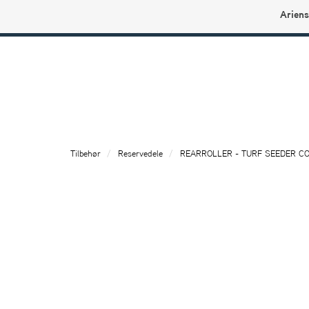
Ariens
Ariens profilbutikk
Tilbehør
Reservedele
REARROLLER - TURF SEEDER C