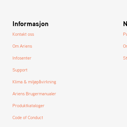
Informasjon
N
Kontakt oss
P
Om Ariens
O
Infosenter
S
Support
Klima & miljøpåvirkning
Ariens Brugermanualer
Produktkataloger
Code of Conduct