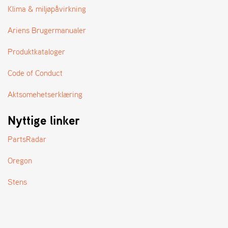
A
Klima & miljøpåvirkning
N
D
Ariens Brugermanualer
L
E
Produktkataloger
R
S
Ø
Code of Conduct
G
E
Aktsomehetserklæring
R
Nyttige linker
PartsRadar
Oregon
Stens