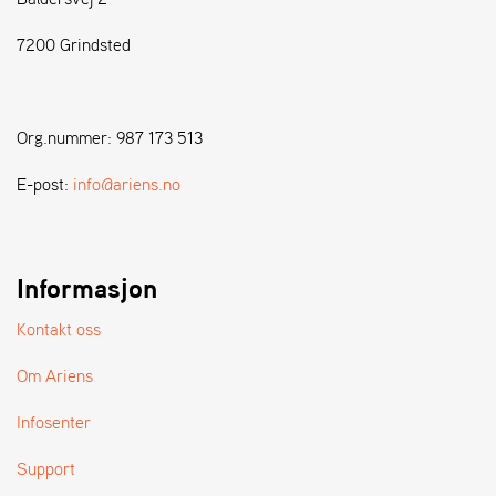
7200 Grindsted
S
T
E
N
Org.nummer: 987 173 513
S
E-post:
info@ariens.no
W
E
I
B
Informasjon
A
N
Kontakt oss
G
Om Ariens
F
Infosenter
O
R
Support
H