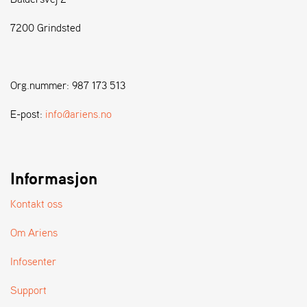
7200 Grindsted
S
T
E
N
Org.nummer: 987 173 513
S
E-post:
info@ariens.no
W
E
I
B
Informasjon
A
N
Kontakt oss
G
Om Ariens
F
Infosenter
O
R
Support
H