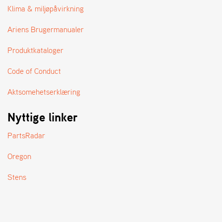
A
Klima & miljøpåvirkning
N
D
Ariens Brugermanualer
L
E
Produktkataloger
R
S
Ø
Code of Conduct
G
E
Aktsomehetserklæring
R
Nyttige linker
PartsRadar
Oregon
Stens