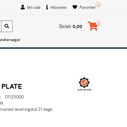
0
Min side
Infocenter
Favoritter
0
Beløb
0,00
andlersøger
 PLATE
:
01125000
tk.
orventet leveringstid 21 dage.