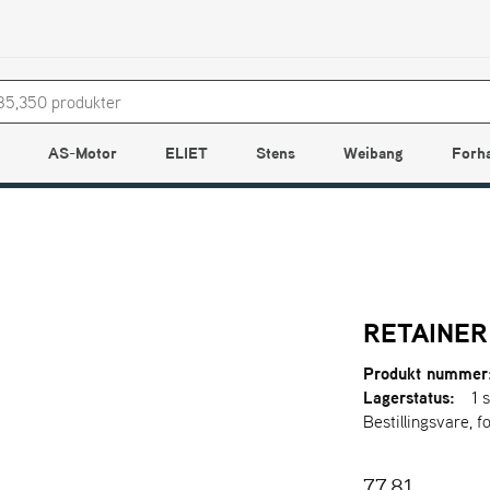
AS-Motor
ELIET
Stens
Weibang
Forh
RETAINER
Produkt nummer
Lagerstatus:
1 s
Bestillingsvare, f
77,81