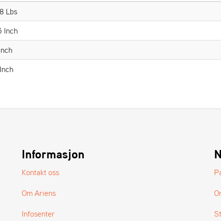
8 Lbs
5 Inch
 Inch
 Inch
Informasjon
N
Kontakt oss
P
Om Ariens
O
Infosenter
S