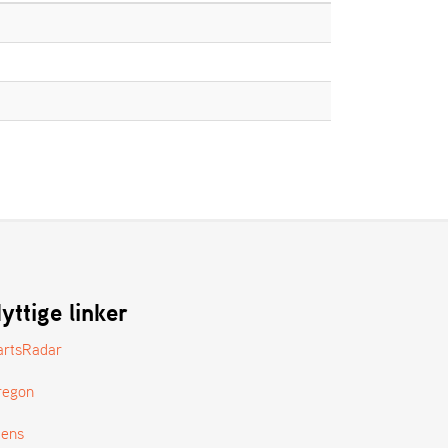
yttige linker
artsRadar
regon
tens