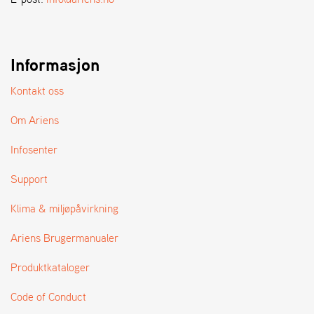
A
N
D
L
E
Informasjon
R
S
Kontakt oss
Ø
G
Om Ariens
E
R
Infosenter
Support
Klima & miljøpåvirkning
Ariens Brugermanualer
Produktkataloger
Code of Conduct