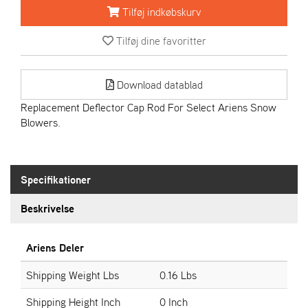
R
Tilføj indkøbskurv
I
E
Tilføj dine favoritter
N
S
Download datablad
A
Replacement Deflector Cap Rod For Select Ariens Snow
S
Blowers.
-
M
O
T
Specifikationer
O
R
Beskrivelse
E
Ariens Deler
L
I
Shipping Weight Lbs
0.16 Lbs
E
T
Shipping Height Inch
0 Inch