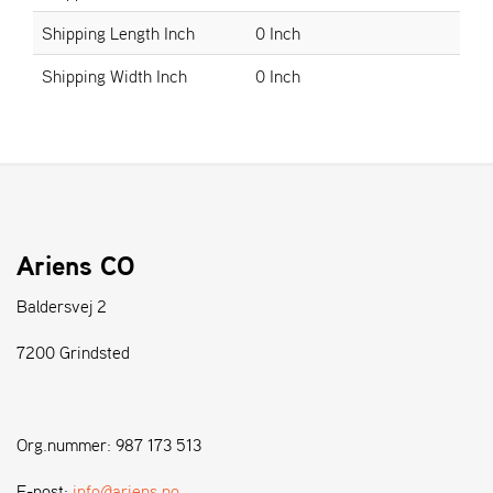
Shipping Length Inch
0 Inch
S
Shipping Width Inch
0 Inch
T
E
N
S
W
E
I
Ariens CO
B
A
Baldersvej 2
N
G
7200 Grindsted
F
O
Org.nummer: 987 173 513
R
H
E-post:
info@ariens.no