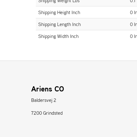
Shipping Weight Lbs
0.1
Shipping Height Inch
0 I
Shipping Length Inch
0 I
Shipping Width Inch
0 I
Ariens CO
Baldersvej 2
7200 Grindsted