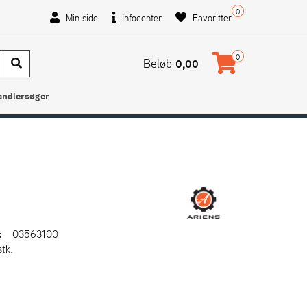
0
Min side
Infocenter
Favoritter
0
Beløb
0,00
andlersøger
:
03563100
stk.