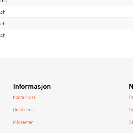
 Lbs
nch
nch
nch
Informasjon
N
Kontakt oss
P
Om Ariens
O
Infosenter
S