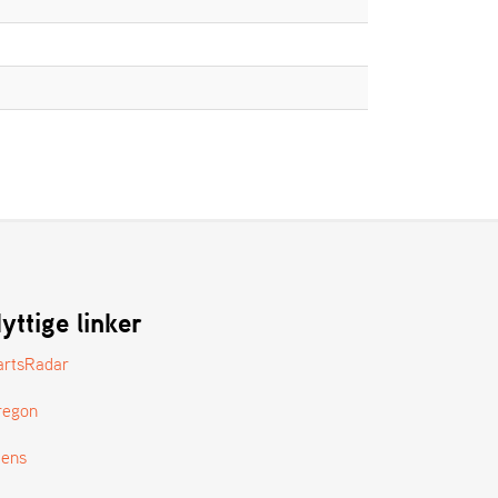
yttige linker
artsRadar
regon
tens