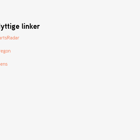
yttige linker
artsRadar
regon
tens