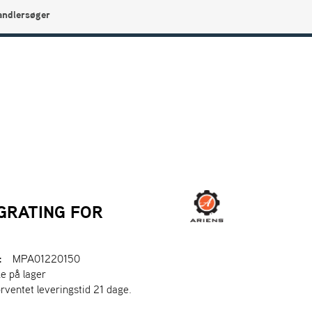
andlersøger
0
Min side
Infocenter
Favoritter
GRATING FOR
:
MPA01220150
ke på lager
orventet leveringstid 21 dage.