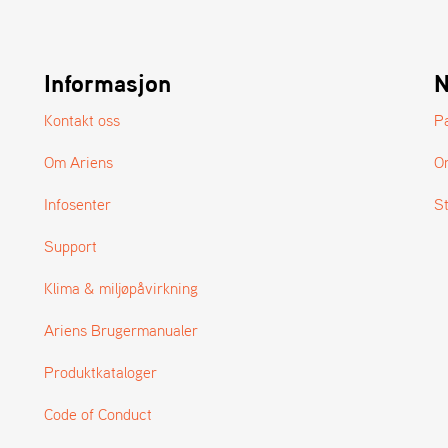
Informasjon
N
Kontakt oss
P
Om Ariens
O
Infosenter
S
Support
Klima & miljøpåvirkning
Ariens Brugermanualer
Produktkataloger
Code of Conduct