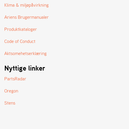
A
Klima & miljøpåvirkning
N
D
Ariens Brugermanualer
L
E
Produktkataloger
R
S
Ø
Code of Conduct
G
E
Aktsomehetserklæring
R
Nyttige linker
PartsRadar
Oregon
Stens