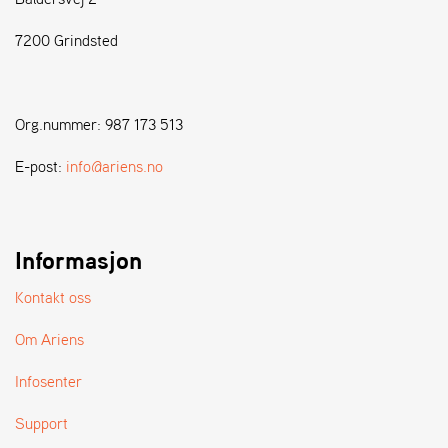
7200 Grindsted
S
T
E
N
Org.nummer: 987 173 513
S
E-post:
info@ariens.no
W
E
I
B
Informasjon
A
N
Kontakt oss
G
Om Ariens
F
Infosenter
O
R
Support
H