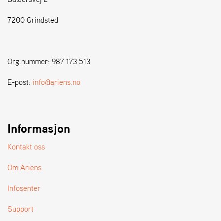
7200 Grindsted
S
T
E
N
Org.nummer: 987 173 513
S
E-post:
info@ariens.no
W
E
I
B
Informasjon
A
N
Kontakt oss
G
Om Ariens
F
Infosenter
O
R
Support
H