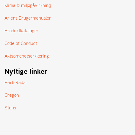
A
Klima & miljøpåvirkning
N
D
Ariens Brugermanualer
L
E
Produktkataloger
R
S
Ø
Code of Conduct
G
E
Aktsomehetserklæring
R
Nyttige linker
PartsRadar
Oregon
Stens