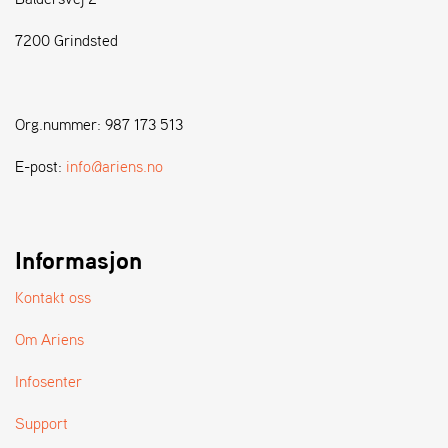
7200 Grindsted
S
T
E
N
Org.nummer: 987 173 513
S
E-post:
info@ariens.no
W
E
I
B
Informasjon
A
N
Kontakt oss
G
Om Ariens
F
Infosenter
O
R
Support
H