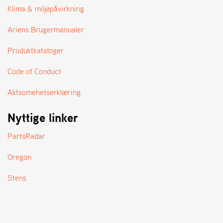
A
Klima & miljøpåvirkning
N
D
Ariens Brugermanualer
L
E
Produktkataloger
R
S
Ø
Code of Conduct
G
E
Aktsomehetserklæring
R
Nyttige linker
PartsRadar
Oregon
Stens