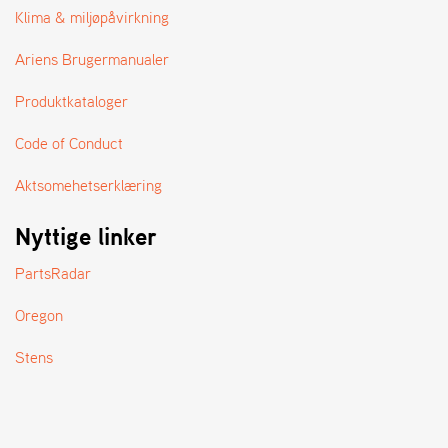
A
Klima & miljøpåvirkning
N
D
Ariens Brugermanualer
L
E
Produktkataloger
R
S
Ø
Code of Conduct
G
E
Aktsomehetserklæring
R
Nyttige linker
PartsRadar
Oregon
Stens