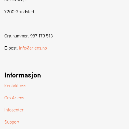
7200 Grindsted
S
T
E
N
Org.nummer: 987 173 513
S
E-post:
info@ariens.no
W
E
I
B
Informasjon
A
N
Kontakt oss
G
Om Ariens
F
Infosenter
O
R
Support
H