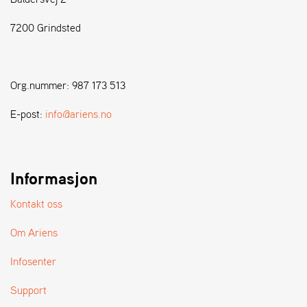
7200 Grindsted
S
T
E
N
Org.nummer: 987 173 513
S
E-post:
info@ariens.no
W
E
I
B
Informasjon
A
N
Kontakt oss
G
Om Ariens
F
Infosenter
O
R
Support
H