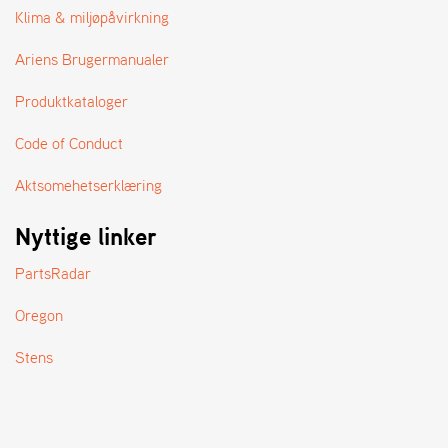
A
Klima & miljøpåvirkning
N
D
Ariens Brugermanualer
L
E
Produktkataloger
R
S
Ø
Code of Conduct
G
E
Aktsomehetserklæring
R
Nyttige linker
PartsRadar
Oregon
Stens