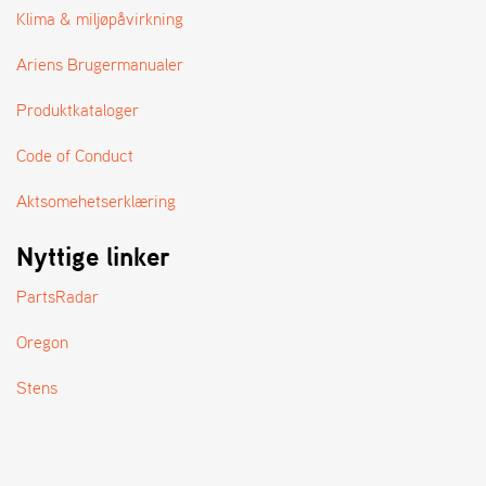
A
Klima & miljøpåvirkning
N
D
Ariens Brugermanualer
L
E
Produktkataloger
R
S
Ø
Code of Conduct
G
E
Aktsomehetserklæring
R
Nyttige linker
PartsRadar
Oregon
Stens