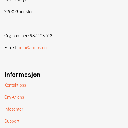
7200 Grindsted
S
T
E
N
Org.nummer: 987 173 513
S
E-post:
info@ariens.no
W
E
I
B
Informasjon
A
N
Kontakt oss
G
Om Ariens
F
Infosenter
O
R
Support
H