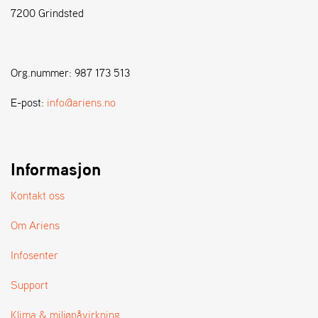
7200 Grindsted
S
T
E
Org.nummer: 987 173 513
N
S
E-post:
info@ariens.no
W
E
Informasjon
I
B
A
Kontakt oss
N
G
Om Ariens
Infosenter
F
O
Support
R
H
Klima & miljøpåvirkning