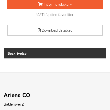
R
Tilføj indkøbskurv
I
E
Tilføj dine favoritter
N
S
Download datablad
A
S
-
M
Beskrivelse
O
T
O
R
E
L
Ariens CO
I
E
Baldersvej 2
T