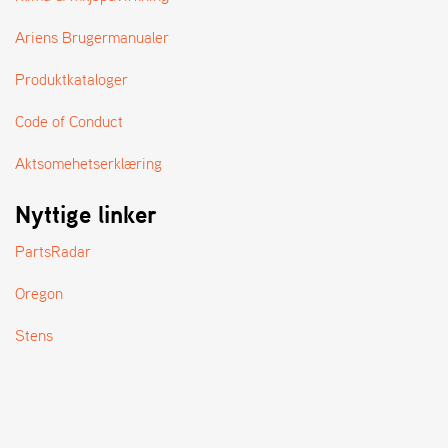
A
N
Ariens Brugermanualer
D
L
Produktkataloger
E
R
S
Code of Conduct
Ø
G
Aktsomehetserklæring
E
R
Nyttige linker
PartsRadar
Oregon
Stens