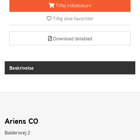
R
Tilføj indkøbskurv
I
E
Tilføj dine favoritter
N
S
Download datablad
A
S
-
M
Beskrivelse
O
T
O
R
E
L
Ariens CO
I
E
Baldersvej 2
T