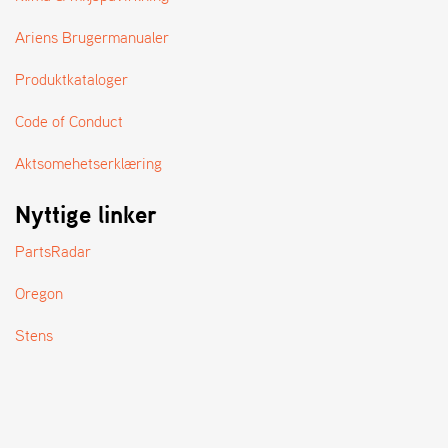
A
N
Ariens Brugermanualer
D
L
Produktkataloger
E
R
S
Code of Conduct
Ø
G
Aktsomehetserklæring
E
R
Nyttige linker
PartsRadar
Oregon
Stens