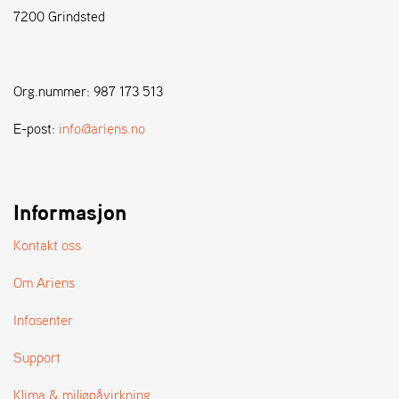
7200 Grindsted
S
T
E
Org.nummer: 987 173 513
N
S
E-post:
info@ariens.no
W
E
Informasjon
I
B
A
Kontakt oss
N
G
Om Ariens
Infosenter
F
O
Support
R
H
Klima & miljøpåvirkning