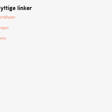
yttige linker
artsRadar
regon
tens