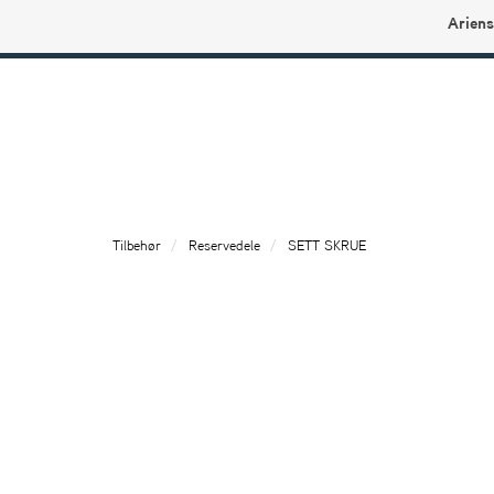
Ariens
Ariens profilbutikk
Tilbehør
Reservedele
SETT SKRUE