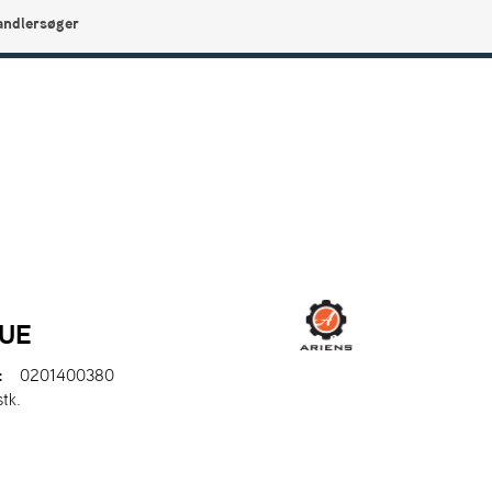
andlersøger
0
Min side
Infocenter
Favoritter
RUE
:
0201400380
stk.