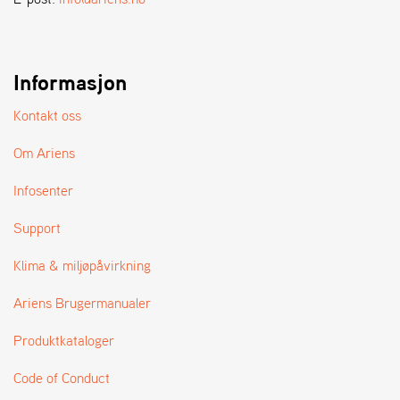
A
N
D
L
E
Informasjon
R
S
Kontakt oss
Ø
G
Om Ariens
E
R
Infosenter
Support
Klima & miljøpåvirkning
Ariens Brugermanualer
Produktkataloger
Code of Conduct