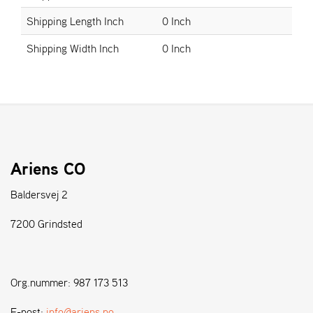
Shipping Length Inch
0 Inch
S
Shipping Width Inch
0 Inch
T
E
N
S
W
E
I
Ariens CO
B
A
Baldersvej 2
N
G
7200 Grindsted
F
O
Org.nummer: 987 173 513
R
H
E-post:
info@ariens.no