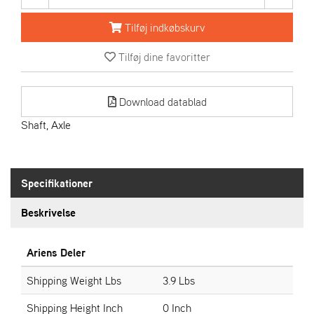
R
I
Tilføj indkøbskurv
E
N
Tilføj dine favoritter
S
Download datablad
A
S
Shaft, Axle
-
M
O
T
Specifikationer
O
R
Beskrivelse
E
Ariens Deler
L
I
Shipping Weight Lbs
3.9 Lbs
E
T
Shipping Height Inch
0 Inch