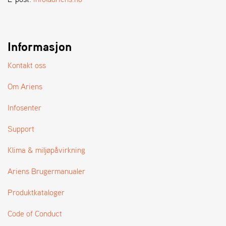
A
N
D
L
E
Informasjon
R
S
Kontakt oss
Ø
G
Om Ariens
E
R
Infosenter
Support
Klima & miljøpåvirkning
Ariens Brugermanualer
Produktkataloger
Code of Conduct