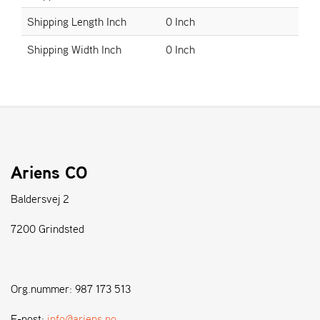
Shipping Length Inch
0 Inch
S
Shipping Width Inch
0 Inch
T
E
N
S
W
E
I
Ariens CO
B
A
Baldersvej 2
N
G
7200 Grindsted
F
O
Org.nummer: 987 173 513
R
H
E-post:
info@ariens.no