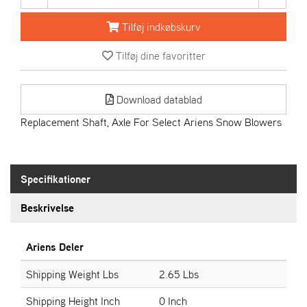
R
I
Tilføj indkøbskurv
E
N
Tilføj dine favoritter
S
Download datablad
A
S
Replacement Shaft, Axle For Select Ariens Snow Blowers
-
M
O
T
Specifikationer
O
R
Beskrivelse
E
Ariens Deler
L
I
Shipping Weight Lbs
2.65 Lbs
E
T
Shipping Height Inch
0 Inch