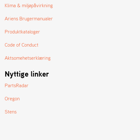
A
Klima & miljøpåvirkning
N
D
Ariens Brugermanualer
L
E
Produktkataloger
R
S
Ø
Code of Conduct
G
E
Aktsomehetserklæring
R
Nyttige linker
PartsRadar
Oregon
Stens