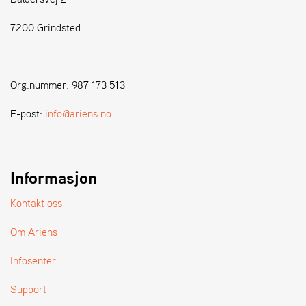
7200 Grindsted
S
T
E
N
Org.nummer: 987 173 513
S
E-post:
info@ariens.no
W
E
I
B
Informasjon
A
N
Kontakt oss
G
Om Ariens
F
Infosenter
O
R
Support
H