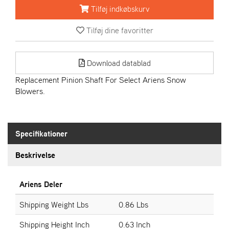
R
Tilføj indkøbskurv
I
E
Tilføj dine favoritter
N
S
Download datablad
A
Replacement Pinion Shaft For Select Ariens Snow
S
Blowers.
-
M
O
T
Specifikationer
O
R
Beskrivelse
E
Ariens Deler
L
I
Shipping Weight Lbs
0.86 Lbs
E
T
Shipping Height Inch
0.63 Inch