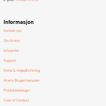
A
N
D
L
E
Informasjon
R
S
Kontakt oss
Ø
G
Om Ariens
E
R
Infosenter
Support
Klima & miljøpåvirkning
Ariens Brugermanualer
Produktkataloger
Code of Conduct