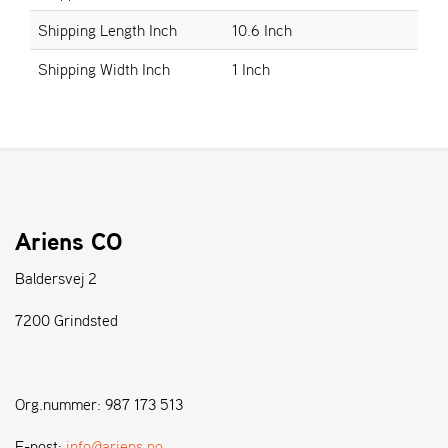
Shipping Length Inch
10.6 Inch
S
Shipping Width Inch
1 Inch
T
E
N
S
W
E
I
Ariens CO
B
A
Baldersvej 2
N
G
7200 Grindsted
F
O
Org.nummer: 987 173 513
R
H
E-post:
info@ariens.no