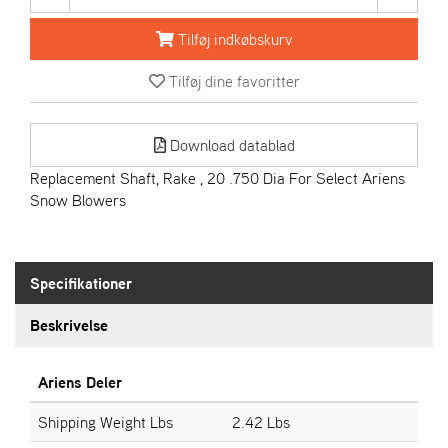
R
I
Tilføj indkøbskurv
E
N
Tilføj dine favoritter
S
Download datablad
A
S
Replacement Shaft, Rake , 20 .750 Dia For Select Ariens
-
Snow Blowers
M
O
T
O
Specifikationer
R
Beskrivelse
E
L
Ariens Deler
I
E
Shipping Weight Lbs
2.42 Lbs
T