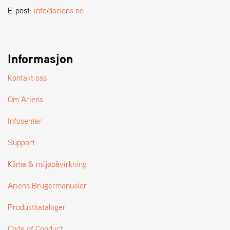
A
E-post:
info@ariens.no
N
D
L
E
R
Informasjon
S
Ø
Kontakt oss
G
E
Om Ariens
R
Infosenter
Support
Klima & miljøpåvirkning
Ariens Brugermanualer
Produktkataloger
Code of Conduct