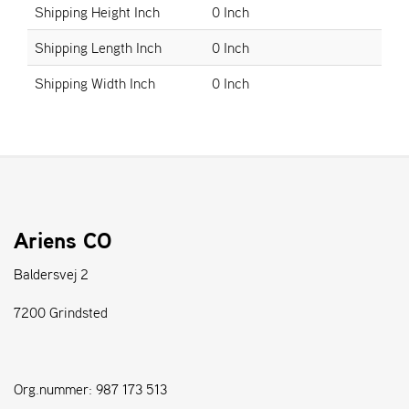
Shipping Height Inch
0 Inch
S
Shipping Length Inch
0 Inch
T
E
Shipping Width Inch
0 Inch
N
S
W
E
I
B
Ariens CO
A
N
Baldersvej 2
G
7200 Grindsted
F
O
R
Org.nummer: 987 173 513
H