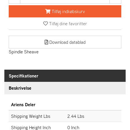
R
I
Tilføj indkøbskurv
E
N
Tilføj dine favoritter
S
Download datablad
A
S
Spindle Sheave
-
M
O
T
Specifikationer
O
R
Beskrivelse
E
Ariens Deler
L
I
Shipping Weight Lbs
2.44 Lbs
E
T
Shipping Height Inch
0 Inch