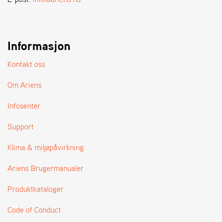
A
N
D
L
E
Informasjon
R
S
Kontakt oss
Ø
G
Om Ariens
E
R
Infosenter
Support
Klima & miljøpåvirkning
Ariens Brugermanualer
Produktkataloger
Code of Conduct