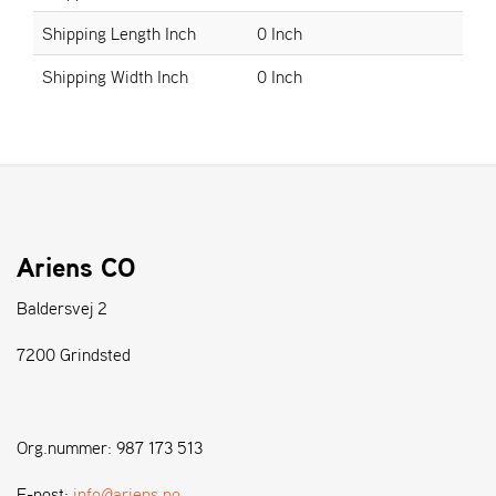
Shipping Length Inch
0 Inch
S
Shipping Width Inch
0 Inch
T
E
N
S
W
E
I
Ariens CO
B
A
Baldersvej 2
N
G
7200 Grindsted
F
O
Org.nummer: 987 173 513
R
H
E-post:
info@ariens.no