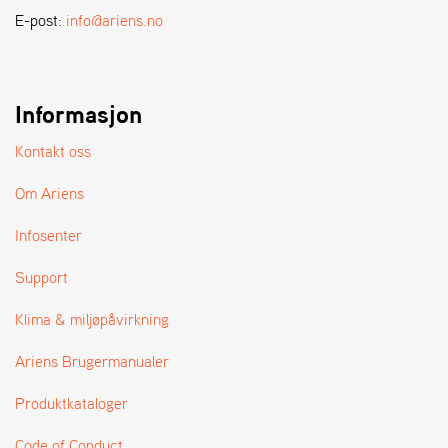
A
E-post:
info@ariens.no
N
D
L
E
R
Informasjon
S
Ø
Kontakt oss
G
E
Om Ariens
R
Infosenter
Support
Klima & miljøpåvirkning
Ariens Brugermanualer
Produktkataloger
Code of Conduct