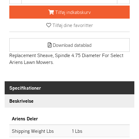
R
I
Tilføj indkøbskurv
E
N
Tilføj dine favoritter
S
Download datablad
A
S
Replacement Sheave, Spindle 4.75 Diameter For Select
-
Ariens Lawn Mowers.
M
O
T
O
Specifikationer
R
Beskrivelse
E
L
Ariens Deler
I
E
Shipping Weight Lbs
1 Lbs
T