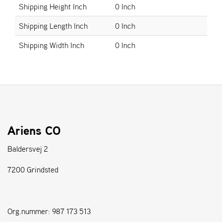
Shipping Height Inch
0 Inch
S
Shipping Length Inch
0 Inch
T
E
Shipping Width Inch
0 Inch
N
S
W
E
I
B
Ariens CO
A
N
Baldersvej 2
G
7200 Grindsted
F
O
R
Org.nummer: 987 173 513
H