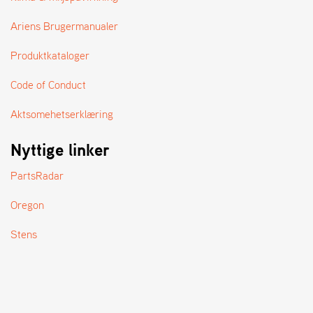
A
N
Ariens Brugermanualer
D
L
Produktkataloger
E
R
S
Code of Conduct
Ø
G
Aktsomehetserklæring
E
R
Nyttige linker
PartsRadar
Oregon
Stens