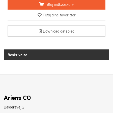
R
Tilføj indkøbskurv
I
E
Tilføj dine favoritter
N
S
Download datablad
A
S
-
M
Beskrivelse
O
T
O
R
E
L
Ariens CO
I
E
Baldersvej 2
T