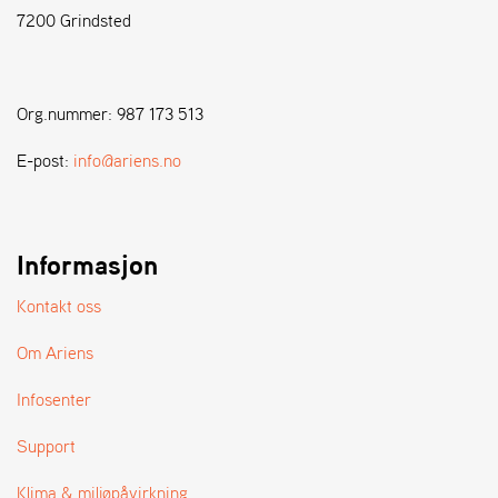
7200 Grindsted
S
T
E
Org.nummer: 987 173 513
N
S
E-post:
info@ariens.no
W
E
Informasjon
I
B
A
Kontakt oss
N
G
Om Ariens
Infosenter
F
O
Support
R
H
Klima & miljøpåvirkning