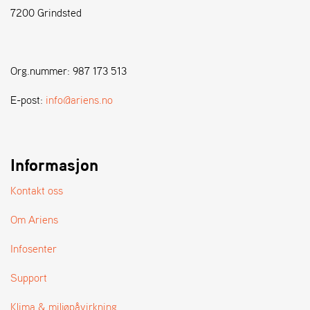
7200 Grindsted
S
T
E
Org.nummer: 987 173 513
N
S
E-post:
info@ariens.no
W
E
Informasjon
I
B
A
Kontakt oss
N
G
Om Ariens
Infosenter
F
O
Support
R
H
Klima & miljøpåvirkning