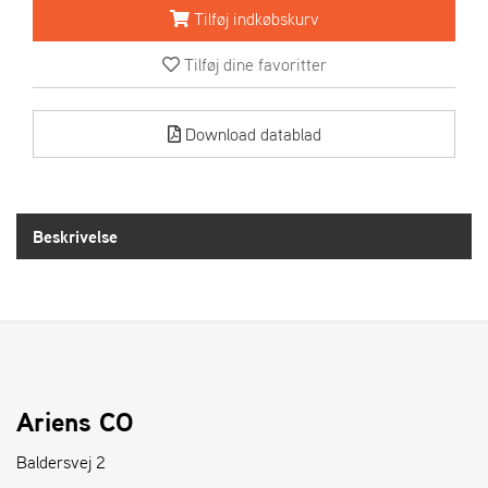
R
Tilføj indkøbskurv
I
E
Tilføj dine favoritter
N
S
Download datablad
A
S
-
M
Beskrivelse
O
T
O
R
E
L
Ariens CO
I
E
Baldersvej 2
T