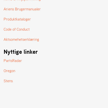
A
N
Ariens Brugermanualer
D
L
Produktkataloger
E
R
S
Code of Conduct
Ø
G
Aktsomehetserklæring
E
R
Nyttige linker
PartsRadar
Oregon
Stens